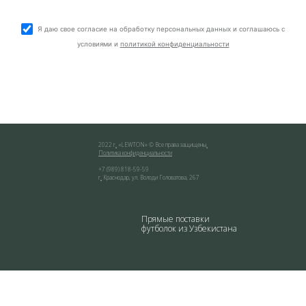
Я даю свое согласие на обработку персональных данных и соглашаюсь с
условиями и
политикой конфиденциальности
2022 г
.
«
LEWTON
» © Все права защищены
.
Политика конфиденциальности
+7 (989) 818-59-59
г
.
Краснодар
,
ул. Володи Головатова, 267
Прямые поставки
футболок из Узбекистана