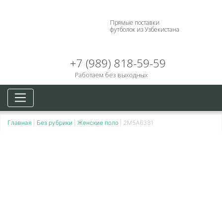
Прямые поставки
футболок из Узбекистана
+7 (989) 818-59-59
Работаем без выходных
Главная
|
Без рубрики
|
Женские поло
|
2M5A6381