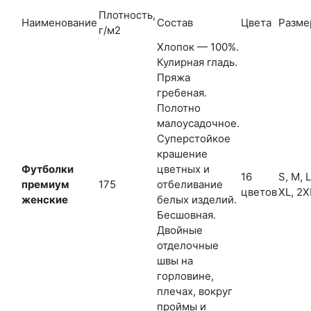
Плотность,
Наименование
Состав
Цвета
Разме
г/м2
Хлопок — 100%.
Кулирная гладь.
Пряжа
гребеная.
Полотно
малоусадочное.
Суперстойкое
крашение
Футболки
цветных и
16
S, M, L
премиум
175
отбеливание
цветов
XL, 2X
женские
белых изделий.
Бесшовная.
Двойные
отделочные
швы на
горловине,
плечах, вокруг
проймы и