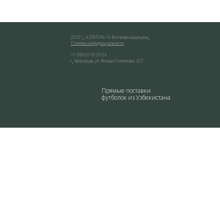
2022 г
.
«
LEWTON
» © Все права защищены
.
Политика конфиденциальности
+7 (989) 818-59-59
г
.
Краснодар
,
ул. Володи Головатова, 267
Прямые поставки
футболок из Узбекистана