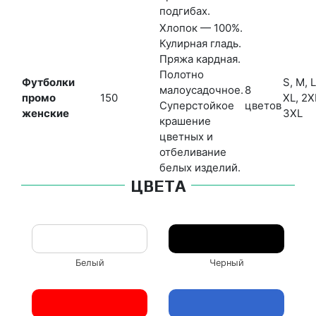
подгибах.
Хлопок — 100%.
Кулирная гладь.
Пряжа кардная.
Полотно
Футболки
S, M, L
малоусадочное.
8
промо
150
XL, 2X
Суперстойкое
цветов
женские
3XL
крашение
цветных и
отбеливание
белых изделий.
ЦВЕТА
Белый
Черный