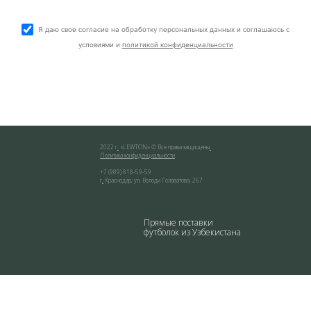
Я даю свое согласие на обработку персональных данных и соглашаюсь с
условиями и
политикой конфиденциальности
2022 г
.
«
LEWTON
» © Все права защищены
.
Политика конфиденциальности
+7 (989) 818-59-59
г
.
Краснодар
,
ул. Володи Головатова, 267
Прямые поставки
футболок из Узбекистана