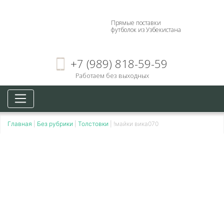
Прямые поставки
футболок из Узбекистана
+7 (989) 818-59-59
Работаем без выходных
Главная
|
Без рубрики
|
Толстовки
|
!майки вика070