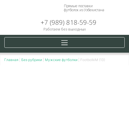
Прямые поставки
футболок из Узбекистана
+7 (989) 818-59-59
Работаем без выходных
Главная
|
Без рубрики
|
Мужские футболки
|
FootbolkiM (13)