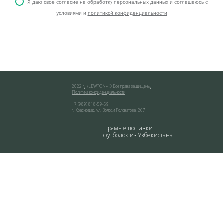
Я даю свое согласие на обработку персональных данных и соглашаюсь с
условиями и
политикой конфиденциальности
2022 г
.
«
LEWTON
» © Все права защищены
.
Политика конфиденциальности
+7 (989) 818-59-59
г
.
Краснодар
,
ул. Володи Головатова, 267
Прямые поставки
футболок из Узбекистана