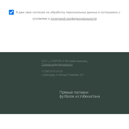
Я даю свое согласие на обработку персональных данных и соглашаюсь с
условиями и
политикой конфиденциальности
2022 г
.
«
LEWTON
» © Все права защищены
.
Политика конфиденциальности
+7 (989) 818-59-59
г
.
Краснодар
,
ул. Володи Головатова, 267
Прямые поставки
футболок из Узбекистана