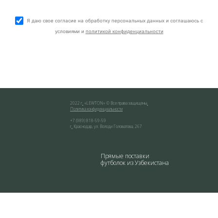
Я даю свое согласие на обработку персональных данных и соглашаюсь с
условиями и
политикой конфиденциальности
2022 г
.
«
LEWTON
» © Все права защищены
.
Политика конфиденциальности
+7 (989) 818-59-59
г
.
Краснодар
,
ул. Володи Головатова, 267
Прямые поставки
футболок из Узбекистана