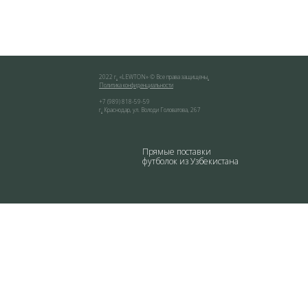
2022 г
.
«
LEWTON
» © Все права защищены
.
Политика конфиденциальности
+7 (989) 818-59-59
г
.
Краснодар
,
ул. Володи Головатова, 267
Прямые поставки
футболок из Узбекистана