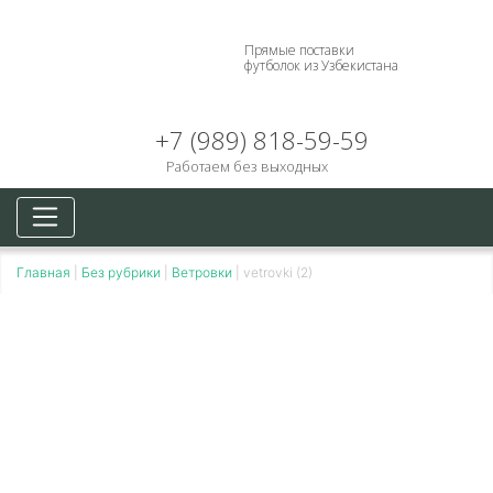
Прямые поставки
футболок из Узбекистана
+7 (989) 818-59-59
Работаем без выходных
Главная
|
Без рубрики
|
Ветровки
|
vetrovki (2)