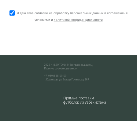
Я даю свое согласие на обработку персональных данных и соглашаюсь с
условиями и
политикой конфиденциальности
2022 г
.
«
LEWTON
» © Все права защищены
.
Политика конфиденциальности
+7 (989) 818-59-59
г
.
Краснодар
,
ул. Володи Головатова, 267
Прямые поставки
футболок из Узбекистана