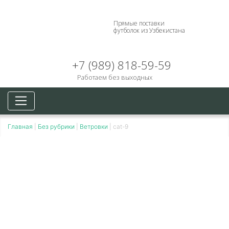
Прямые поставки
футболок из Узбекистана
+7 (989) 818-59-59
Работаем без выходных
Главная
|
Без рубрики
|
Ветровки
|
cat-9