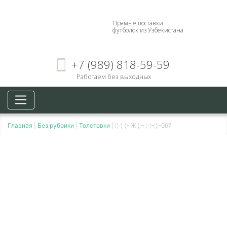
Прямые поставки
футболок из Узбекистана
+7 (989) 818-59-59
Работаем без выходных
Главная
|
Без рубрики
|
Толстовки
|
!¦-¦-¦¬¦Ж¦¦¦¬ ¦-¦¬¦¦¦-067