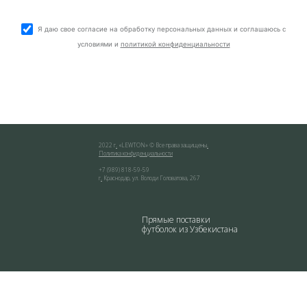
Я даю свое согласие на обработку персональных данных и соглашаюсь с
условиями и
политикой конфиденциальности
2022 г
.
«
LEWTON
» © Все права защищены
.
Политика конфиденциальности
+7 (989) 818-59-59
г
.
Краснодар
,
ул. Володи Головатова, 267
Прямые поставки
футболок из Узбекистана