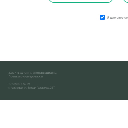
Я даю свое с
2022 г
.
«
LEWTON
» © Все права защищены
.
Политика конфиденциальности
+7 (989) 818-59-59
г
.
Краснодар
,
ул. Володи Головатова, 267