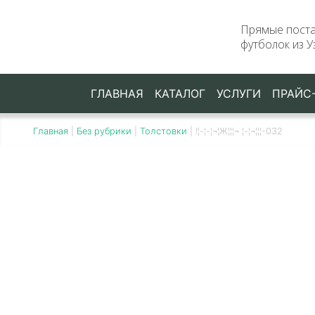
Прямые пост
футболок из У
ГЛАВНАЯ
КАТАЛОГ
УСЛУГИ
ПРАЙС
Главная
|
Без рубрики
|
Толстовки
|
!¦-¦-¦¬¦Ж¦¦¦¬ ¦-¦¬¦¦¦-032