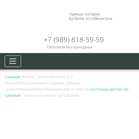
Прямые поставки
футболок из Узбекистана
+7 (989) 818-59-59
Работаем без выходных
Главная
|
Notice: Undefined offset: 0 in
/home/i/infoco0m/lewton.ru/public_html/wp-
content/themes/lewton/functions.php on line 219
srochnaya-pechat-na-
futbolkah
|
srochnaya-pechat-na-futbolkah