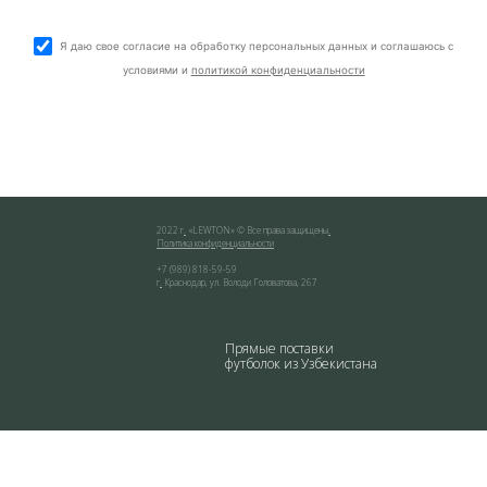
Я даю свое согласие на обработку персональных данных и соглашаюсь с
условиями и
политикой конфиденциальности
2022 г
.
«
LEWTON
» © Все права защищены
.
Политика конфиденциальности
+7 (989) 818-59-59
г
.
Краснодар
,
ул. Володи Головатова, 267
Прямые поставки
футболок из Узбекистана