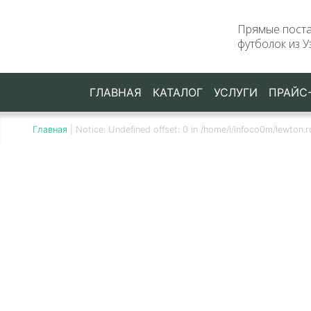
Прямые пост
футболок из У
ГЛАВНАЯ
КАТАЛОГ
УСЛУГИ
ПРАЙС
Главная
|
Notice: Undefined offset: 0 in /home/i/infoco0m/lewton.