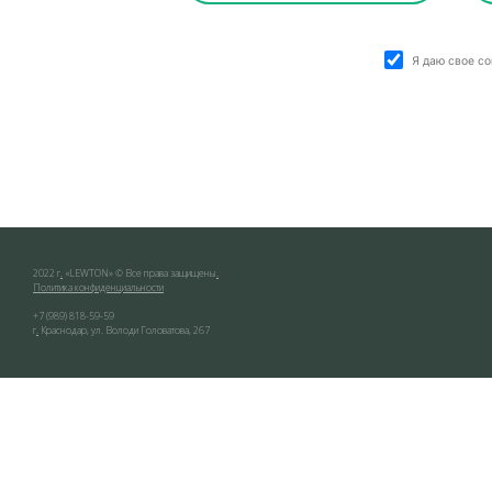
Я даю свое с
2022 г
.
«
LEWTON
» © Все права защищены
.
Политика конфиденциальности
+7 (989) 818-59-59
г
.
Краснодар
,
ул. Володи Головатова, 267