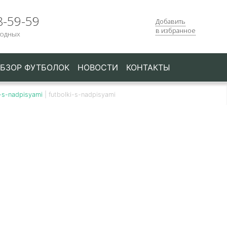
8-59-59
Добавить
в избранное
ходных
БЗОР ФУТБОЛОК
НОВОСТИ
КОНТАКТЫ
i-s-nadpisyami
|
futbolki-s-nadpisyami