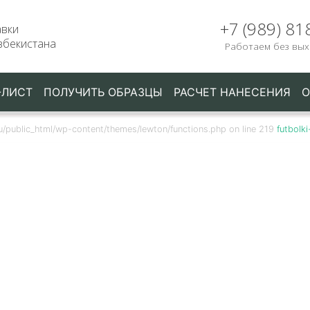
+7 (989) 81
авки
збекистана
Работаем без вы
-ЛИСТ
ПОЛУЧИТЬ ОБРАЗЦЫ
РАСЧЕТ НАНЕСЕНИЯ
О
ru/public_html/wp-content/themes/lewton/functions.php on line 219
futbolk